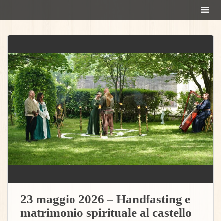
S
k
i
p
t
o
m
a
i
n
c
o
n
t
e
n
t
23 maggio 2026 – Handfasting e
matrimonio spirituale al castello