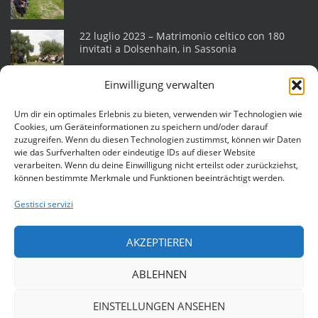
22 luglio 2023 – Matrimonio celtico con 180
invitati a Dolsenhain, in Sassonia
Einwilligung verwalten
Matrimonio pagano il 18 giugno 2022 a
Helmsdorf, in Sassonia
Um dir ein optimales Erlebnis zu bieten, verwenden wir Technologien wie
Cookies, um Geräteinformationen zu speichern und/oder darauf
zuzugreifen. Wenn du diesen Technologien zustimmst, können wir Daten
wie das Surfverhalten oder eindeutige IDs auf dieser Website
Matrimonio pagano il 25. Luglio 2015 sul
verarbeiten. Wenn du deine Einwilligung nicht erteilst oder zurückziehst,
castello Katlenburg
können bestimmte Merkmale und Funktionen beeinträchtigt werden.
Gestisci servizi
Matrimonio pagano il 11. Luglio 2015 a
Lüneburg
AKZEPTIEREN
ABLEHNEN
EINSTELLUNGEN ANSEHEN