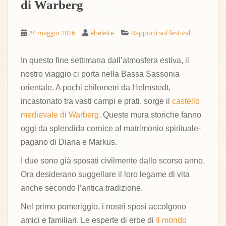
di Warberg
24 maggio 2026
eheleite
Rapporti sul festival
In questo fine settimana dall’atmosfera estiva, il
nostro viaggio ci porta nella Bassa Sassonia
orientale. A pochi chilometri da Helmstedt,
incastonato tra vasti campi e prati, sorge il
castello
medievale di Warberg
. Queste mura storiche fanno
oggi da splendida cornice al matrimonio spirituale-
pagano di Diana e Markus.
I due sono già sposati civilmente dallo scorso anno.
Ora desiderano suggellare il loro legame di vita
anche secondo l’antica tradizione.
Nel primo pomeriggio, i nostri sposi accolgono
amici e familiari. Le esperte di erbe di
Il mondo