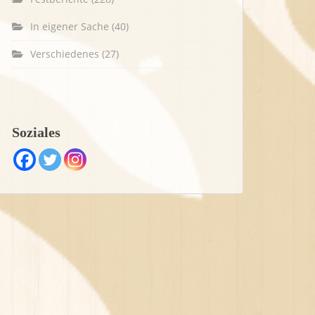
In eigener Sache
(40)
Verschiedenes
(27)
Soziales