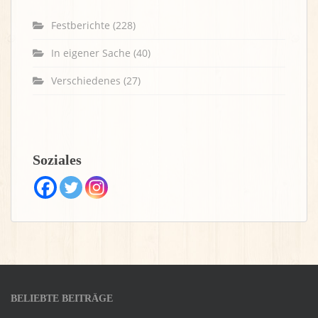
Festberichte
(228)
In eigener Sache
(40)
Verschiedenes
(27)
Soziales
BELIEBTE BEITRÄGE