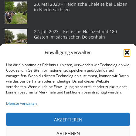
20. Mai 2023 – Heidnische Eheleite bei Uelzen
in Niedersachsen
22. Juli 2023 – Keltische Hochzeit mit 180
Gästen im sächsischen Dolsenhain
Einwilligung verwalten
Heidnische Eheleite am 18. Juni 2022 im
sächsischen Helmsdorf
Um dir ein optimales Erlebnis zu bieten, verwenden wir Technologien wie
Cookies, um Geräteinformationen zu speichern und/oder darauf
zuzugreifen. Wenn du diesen Technologien zustimmst, können wir Daten
wie das Surfverhalten oder eindeutige IDs auf dieser Website
Eheleite am 25. Juli 2015 auf der Katlenburg
verarbeiten. Wenn du deine Einwilligung nicht erteilst oder zurückziehst,
können bestimmte Merkmale und Funktionen beeinträchtigt werden.
Dienste verwalten
Heidnische Hochzeit am 11. Juli 2015 in
Lüneburg
AKZEPTIEREN
ABLEHNEN