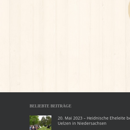
BELIEBTE BEITRÄGE
20. Mai 2023 – Heidnische Eheleite b
Uelzen in Niedersachsen