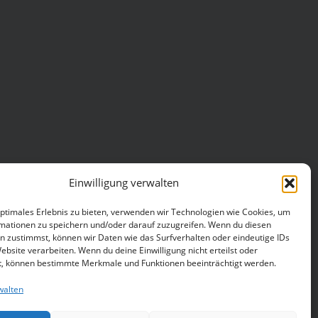
Einwilligung verwalten
optimales Erlebnis zu bieten, verwenden wir Technologien wie Cookies, um
mationen zu speichern und/oder darauf zuzugreifen. Wenn du diesen
n zustimmst, können wir Daten wie das Surfverhalten oder eindeutige IDs
ebsite verarbeiten. Wenn du deine Einwilligung nicht erteilst oder
t, können bestimmte Merkmale und Funktionen beeinträchtigt werden.
walten