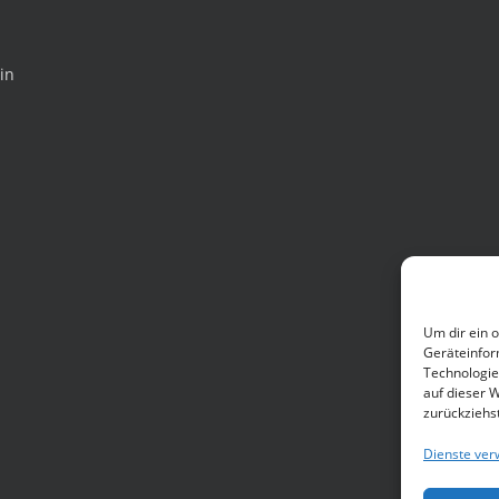
in
Um dir ein 
Geräteinfor
Technologie
auf dieser W
zurückziehs
Dienste ver