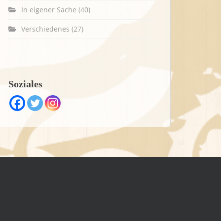
In eigener Sache
(40)
Verschiedenes
(27)
Soziales