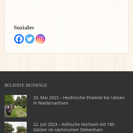
Soziales
BELIEBTE BEITRÄGE
20. Mai 2023 – Heidnische Eheleite bei Uelzen
in Niedersachsen
22. Juli 2023 – Keltische Hochzeit mit 180
Gästen im sächsischen Dolsenhain