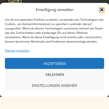
Einwilligung verwalten
Heidnische Eheleite am 18. Juni 2022 im
sächsischen Helmsdorf
Um dir ein optimales Erlebnis zu bieten, verwenden wir Technologien wie
Cookies, um Geräteinformationen zu speichern und/oder darauf
zuzugreifen. Wenn du diesen Technologien zustimmst, können wir Daten
wie das Surfverhalten oder eindeutige IDs auf dieser Website
Eheleite am 25. Juli 2015 auf der Katlenburg
verarbeiten. Wenn du deine Einwilligung nicht erteilst oder zurückziehst,
können bestimmte Merkmale und Funktionen beeinträchtigt werden.
Dienste verwalten
Heidnische Hochzeit am 11. Juli 2015 in
Lüneburg
AKZEPTIEREN
ABLEHNEN
EINSTELLUNGEN ANSEHEN