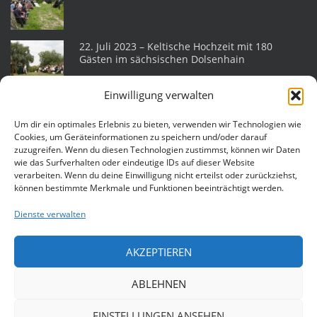
22. Juli 2023 – Keltische Hochzeit mit 180
Gästen im sächsischen Dolsenhain
Einwilligung verwalten
Heidnische Eheleite am 18. Juni 2022 im
sächsischen Helmsdorf
Um dir ein optimales Erlebnis zu bieten, verwenden wir Technologien wie
Cookies, um Geräteinformationen zu speichern und/oder darauf
zuzugreifen. Wenn du diesen Technologien zustimmst, können wir Daten
wie das Surfverhalten oder eindeutige IDs auf dieser Website
Eheleite am 25. Juli 2015 auf der Katlenburg
verarbeiten. Wenn du deine Einwilligung nicht erteilst oder zurückziehst,
können bestimmte Merkmale und Funktionen beeinträchtigt werden.
Dienste verwalten
Heidnische Hochzeit am 11. Juli 2015 in
Lüneburg
AKZEPTIEREN
ABLEHNEN
EINSTELLUNGEN ANSEHEN