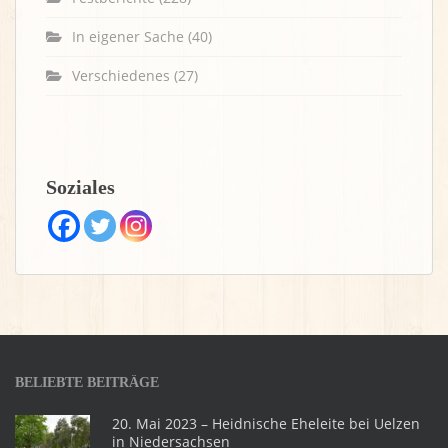
In eigener Sache
(40)
Verschiedenes
(27)
Soziales
BELIEBTE BEITRÄGE
20. Mai 2023 – Heidnische Eheleite bei Uelzen
in Niedersachsen