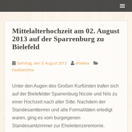
S
k
i
p
Mittelalterhochzeit am 02. August
t
o
2013 auf der Sparrenburg zu
m
Bielefeld
a
i
Samstag, den 3. August 2013
eheleite
n
Festberichte
c
o
n
Unter den Augen des Großen Kurfürsten trafen sich
t
auf der Bielefelder Sparrenburg Nicole und Nils zu
e
einer Hochzeit nach alter Sitte. Nachdem der
n
Standesamttermin und alle Formalitäten erledigt
t
waren, ging es vom burgeigenen
Standesamtzimmer zur Eheleitenzeremonie.