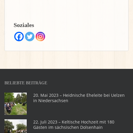
Soziales
BELIEBTE BEITRÄGE
20. Mai 2023 – Heidnische Eheleite bei Uelzen
in Niedersachsen
22. Juli 2023 – Keltische Hochzeit mit 180
Gästen im sächsischen Dolsenhain