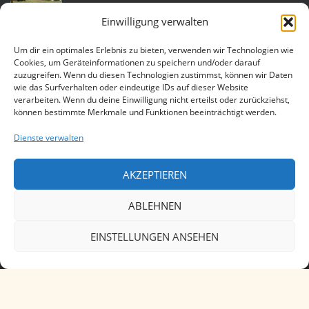
Einwilligung verwalten
Heidnische Eheleite am 18. Juni 2022 im
sächsischen Helmsdorf
Um dir ein optimales Erlebnis zu bieten, verwenden wir Technologien wie
Cookies, um Geräteinformationen zu speichern und/oder darauf
zuzugreifen. Wenn du diesen Technologien zustimmst, können wir Daten
wie das Surfverhalten oder eindeutige IDs auf dieser Website
Eheleite am 25. Juli 2015 auf der Katlenburg
verarbeiten. Wenn du deine Einwilligung nicht erteilst oder zurückziehst,
können bestimmte Merkmale und Funktionen beeinträchtigt werden.
Dienste verwalten
Heidnische Hochzeit am 11. Juli 2015 in
Lüneburg
AKZEPTIEREN
ABLEHNEN
EINSTELLUNGEN ANSEHEN