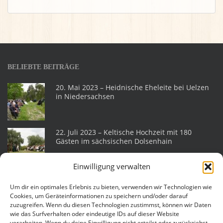
BELIEBTE BEITRÄGE
20. Mai 2023 – Heidnische Eheleite bei Uelzen
in Niedersachsen
22. Juli 2023 – Keltische Hochzeit mit 180
Gästen im sächsischen Dolsenhain
Einwilligung verwalten
Heidnische Eheleite am 18. Juni 2022 im
sächsischen Helmsdorf
Um dir ein optimales Erlebnis zu bieten, verwenden wir Technologien wie
Cookies, um Geräteinformationen zu speichern und/oder darauf
zuzugreifen. Wenn du diesen Technologien zustimmst, können wir Daten
wie das Surfverhalten oder eindeutige IDs auf dieser Website
Eheleite am 25. Juli 2015 auf der Katlenburg
verarbeiten. Wenn du deine Einwilligung nicht erteilst oder zurückziehst,